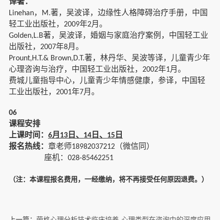
译著：
，
著，吴波译，边缘性人格障碍治疗手册，中国
Linehan
M.
轻工业出版社，
年
月。
2009
2
著，吴波译，婚姻与家庭治疗案例，中国轻工业
Golden,L.B
出版社，
年
月。
2007
8
著，林丹华、吴波等译，儿童青少年
Prount,H.T.& Brown,D.T.
心理咨询与治疗，中国轻工业出版社，
年
月。
2002
1
费城儿童指导中心，儿童青少年情感健康，参译，中国轻
工业出版社，
年
月。
2001
7
06
课程安排
上课时间：
月
日、
日、
日
6
13
14
15
报名热线：
章老师
（微信同）
18982037212
座机：
028-85462251
（注：本课程报名费用，一经缴纳，将不再接受任何原因退费。）
上一篇：
荣格心理分析技术临床培养-心理类型在咨询中的深度应用