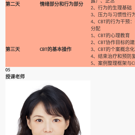
露）、正念
第二天
情绪部分和行为部分
、行为的生理基础
2
、压力与习惯性行
3
、
的行为干预：
4
CBT
分配
、
的心理教育
1
CBT
、
协作目标的建
2
CBT
第三天
的基本操作
、
的个案概念化
CBT
3
CBT
、结束治疗和预防
4
、案例整理框架与
5
C
05
授课老师