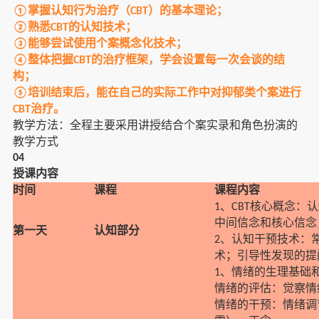
掌握认知行为治疗（
）的基本理论；
①
CBT
熟悉
的认知技术；
②
CBT
能够尝试使用个案概念化技术；
③
整体把握
的治疗框架，学会设置每一次会谈的结
④
CBT
构；
培训结束后，能在自己的实际工作中对抑郁类个案进行
⑤
治疗。
CBT
教学方法：全程主要采用讲授结合个案实录和角色扮演的
教学方式
04
授课内容
时间
课程
课程内容
、
核心概念：认
1
CBT
中间信念和核心信念
第一天
认知部分
、认知干预技术：
2
术；引导性发现的提
、情绪的生理基础
1
情绪的评估：觉察情
情绪的干预：情绪调