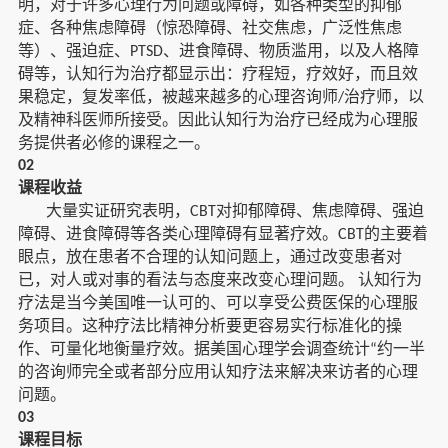
明，对于许多心理行为问题或障碍，如各种类型的抑郁
症、各种焦虑障碍（惊恐障碍、社交焦虑，广泛性焦虑
等）、强迫症、
、进食障碍、物质滥用，以及人格障
PTSD
碍等，认知行为治疗都显示出：疗程短，疗效好，而且效
果稳定，复发率低，被越来越多的心理咨询师
治疗师，以
/
及精神科医师所接受。因此认知行为治疗已经成为心理服
务提供者必修的课程之一。
02
课程收益
大量实证研究表明，
对抑郁障碍、焦虑障碍、强迫
CBT
障碍、进食障碍等各类心理障碍有显著疗效。
的主要着
CBT
眼点，放在患者不合理的认知问题上，通过改变患者对
已，对人或对事的看法与态度来改变心理问题。
认知行为
疗法是当今美国唯一认可的、可以享受公费医保的心理服
务项目。这种疗法比精神分析要更容易实行标准化的操
作、可量化地衡量疗效。据美国心理学会调查统计
约一半
“
的咨询师完全或者部分应用认知疗法来解决来访者的心理
问题。
03
课程目标