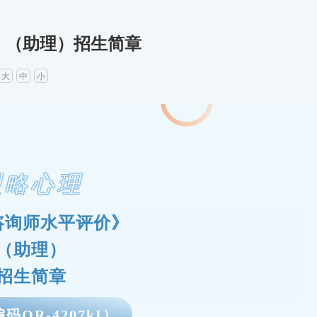
》（助理）招生简章
大
中
小
盟略心理
咨询师水平评价》
（助理）
招生简章
码OR-4207kI）