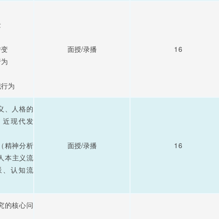
念
转变
面授/录播
16
行为
犯行为
定义、人格的
、近现代发
派（精神分析
面授/录播
16
人本主义流
派、认知流
研究的核心问