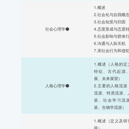
1.概述
2.社会化与自我概
3.社会知觉与归因
社会心理学⚫
4.态度形成与态度
5.社会影响与群体
6.沟通与人际关机
7.亲社会行为和侵
1.概述（人格的
特征、古代起源
展、未来展望）
人格心理学⚫
2.主要的人格流
流派、特质流派、
派、社会学习流
派、生物学流派）
1.概述（定义及
题）