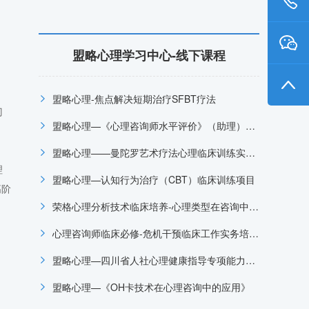
盟略心理学习中心-线下课程
盟略心理-焦点解决短期治疗SFBT疗法
门
盟略心理—《心理咨询师水平评价》（助理）招生简章
、
盟略心理——曼陀罗艺术疗法心理临床训练实操工作坊
理
盟略心理—认知行为治疗（CBT）临床训练项目
高阶
荣格心理分析技术临床培养-心理类型在咨询中的深度应用与实操，盟略线下课程
心理咨询师临床必修-危机干预临床工作实务培训项目-盟略心理咨询师培训
盟略心理—四川省人社心理健康指导专项能力证书报考指南
盟略心理—《OH卡技术在心理咨询中的应用》