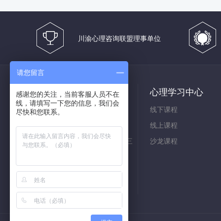
川渝心理咨询联盟理事单位
请您留言
联系我们
心理学习中心
感谢您的关注，当前客服人员不在
线，请填写一下您的信息，我们会
手机：18982037212
线下课程
尽快和您联系。
座机：028-85462251
线上课程
地址：成都市金牛区一环路北三
沙龙课程
段一号SOHOA座35层3505