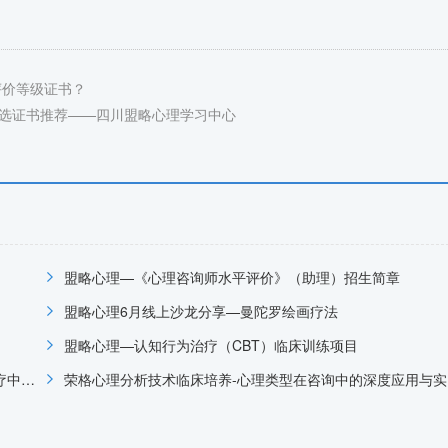
评价等级证书？
白首选证书推荐——四川盟略心理学习中心
盟略心理—《心理咨询师水平评价》（助理）招生简章
盟略心理6月线上沙龙分享—曼陀罗绘画疗法
盟略心理—认知行为治疗（CBT）临床训练项目
盟略心理4月线上沙龙分享-CBT认知行为治疗在抑郁症治疗中的运用
荣格