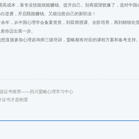
用高成本，靠专业技能就能赚钱、提升自己。别再观望犹豫了，选对中国
小白逆袭，开启既能赚钱、又能治愈自己的新职业！
都十余年，从中国心理学会备案资质，到双师授课、全阶培养，再到精细化
只差你迈出第一步。
想直接参加心理咨询师三级培训，盟略都有对应的课程方案和备考支持
白首选证书推荐——四川盟略心理学习中心
价证书才是刚需