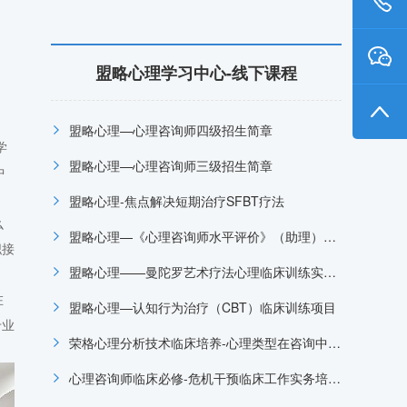
盟略心理学习中心-线下课程
盟略心理—心理咨询师四级招生简章
学
盟略心理—心理咨询师三级招生简章
中
盟略心理-焦点解决短期治疗SFBT疗法
么
盟略心理—《心理咨询师水平评价》（助理）招生简章
职接
盟略心理——曼陀罗艺术疗法心理临床训练实操工作坊
在
盟略心理—认知行为治疗（CBT）临床训练项目
专业
荣格心理分析技术临床培养-心理类型在咨询中的深度应用与实操，盟略线下课程
心理咨询师临床必修-危机干预临床工作实务培训项目-盟略心理咨询师培训