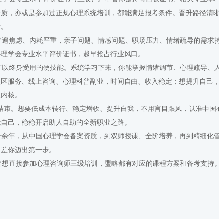
资质，亦或是参加过正规心理系统培训，都能满足报考条件。晋升路径清
者。
遍焦虑、内耗严重，亲子问题、情感问题、职场压力、情绪疏导的需求
心理学会专业水平评价证书，越早抢占行业风口。
以终身受用的硬技能。系统学习下来，你能掌握情绪调节、心理疏导、
社区服务、线上咨询、心理科普副业，时间自由、收入稳定；想提升自己
人内核。
结束。想要低成本转行、稳定增收、提升自我，不用盲目跟风，认准中国
能自己，稳稳开启助人自助的全新职业之路。
都十余年，从中国心理学会备案资质，到双师授课、全阶培养，再到精细化
只差你迈出第一步。
想直接参加心理咨询师三级培训，盟略都有对应的课程方案和备考支持