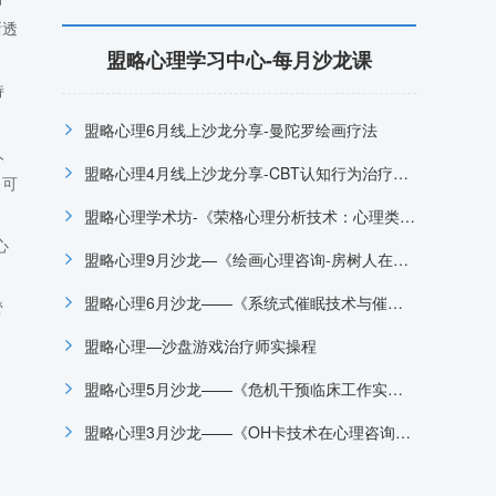
晰透
盟略心理学习中心-每月沙龙课
持
盟略心理6月线上沙龙分享-曼陀罗绘画疗法
人
盟略心理4月线上沙龙分享-CBT认知行为治疗在抑郁症治疗中的运用
，可
盟略心理学术坊-《荣格心理分析技术：心理类型在咨询中的临床应用》
心
盟略心理9月沙龙—《绘画心理咨询-房树人在心理咨询中的临床运用》
盟略心理6月沙龙——《系统式催眠技术与催眠治疗临床应用》
管
盟略心理—沙盘游戏治疗师实操程
。
盟略心理5月沙龙——《危机干预临床工作实务培训项目》
盟略心理3月沙龙——《OH卡技术在心理咨询中的应用》