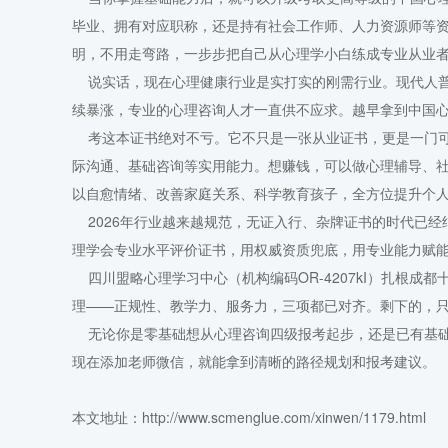
毕业、拥有对应职称，还是持有社会工作师、人力资源师等
明，不用走弯路，一步步把自己从心理学小白练成专业从业
说实话，现在心理健康行业是实打实的刚需行业。现代人普
续暴涨，专业的心理咨询人才一直供不应求。越早拿到中国
考这本证书绝对不亏。它不只是一张从业证书，更是一门可
际沟通、基础咨询等实用能力。想赚钱，可以做心理辅导、
以自愈情绪、改善家庭关系、科学教育孩子，全方位提升个
2026年行业越来越规范，无证入行、杂牌证书的时代已经
理学会专业水平评价证书，用权威资质兜底，用专业能力赋
四川盟略心理学习中心（机构编码OR-4207kI）扎根成
理——正规性、教学力、服务力，三项都已对齐。剩下的，
无论你是零基础想从心理咨询四级报考起步，还是已有基础
现在添加老师微信，就能拿到清晰的路径规划和报考建议。
本文地址：http://www.scmenglue.com/xinwen/1179.html