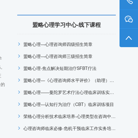
盟略心理学习中心-线下课程
盟略心理—心理咨询师四级招生简章
！
盟略心理—心理咨询师三级招生简章
学
书。
盟略心理-焦点解决短期治疗SFBT疗法
证
盟略心理—《心理咨询师水平评价》（助理）招生简章
分的
盟略心理——曼陀罗艺术疗法心理临床训练实操工作坊
盟略心理—认知行为治疗（CBT）临床训练项目
荣格心理分析技术临床培养-心理类型在咨询中的深度应用与实操，盟略线下课程
心理咨询师临床必修-危机干预临床工作实务培训项目-盟略心理咨询师培训