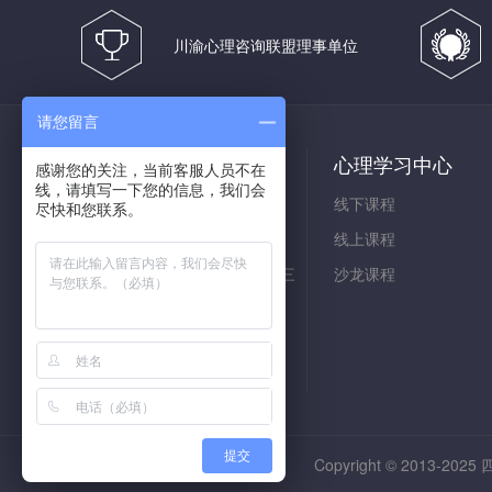
川渝心理咨询联盟理事单位
请您留言
联系我们
心理学习中心
感谢您的关注，当前客服人员不在
线，请填写一下您的信息，我们会
手机：18982037212
线下课程
尽快和您联系。
座机：028-85462251
线上课程
地址：成都市金牛区一环路北三
沙龙课程
段一号SOHOA座35层3505
提交
Copyright © 2013